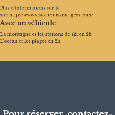
Plus d’informations sur le
site
http://www.visite.tourisme-gers.com/
Avec un véhicule
La montagne et les stations de ski en 2h
L’océan et les plages en 2h
Pour réserver, contactez-