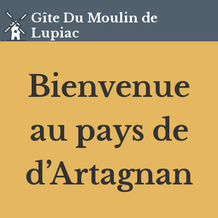
Skip
Gîte Du Moulin de
to
Lupiac
content
Bienvenue
au pays de
d’Artagnan